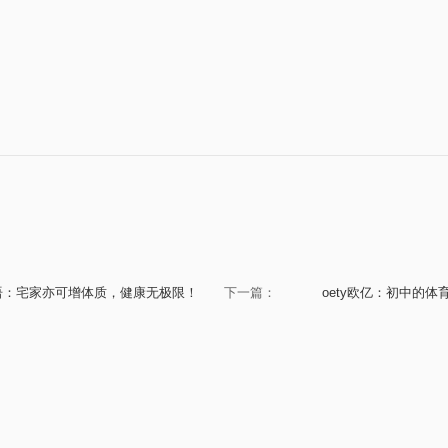
标语：宅家亦可增体质，健康无极限！
下一篇：
oety欧亿：初中的